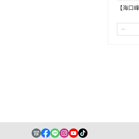
【海口峰
關於
全部商品
付款方式說明
隱私權
聯絡我們
訂單查詢
寄送方式說明
Podcast
訂單相關說明
售後服務說明