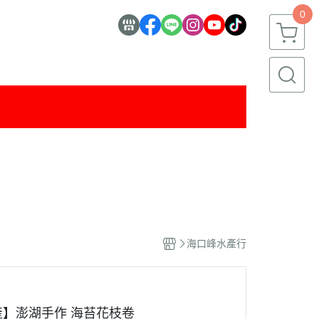
0
海口峰水產行
】澎湖手作 海苔花枝卷