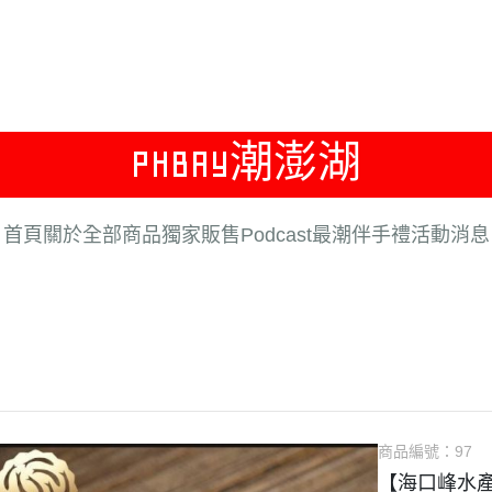
PHBAY潮澎湖
首頁
關於
全部商品
獨家販售
Podcast
最潮伴手禮
活動消息
商品編號：
97
【海口峰水產