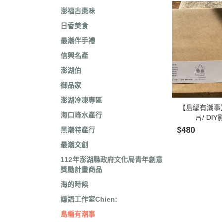
澎福古棗味
日香美食
最潮伴手禮
信興名產
澎湖伯
御品家
澎湖冷凍專區
【島編有潮事
海口峰水產行
片/ DI
$480
黑潮特產行
最潮文創
112年澎湖縣政府文化局青年創意
獎勵計畫商品
海的時候
謙語工作室Chien:
島編有潮事