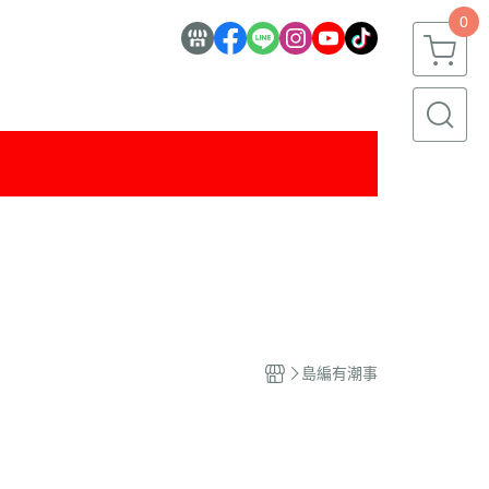
0
島編有潮事