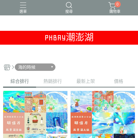
0
選單
搜尋
購物車
PHBAY潮澎湖
干貝醬
新品上市
本月精選
澎湖冷凍專區
獨家販售
海的時候
綜合排行
熱銷排行
最新上架
價格