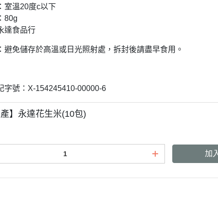
：室溫20度c以下
80g
永達食品行
：避免儲存於高溫或日光照射處，拆封後請盡早食用。
號：X-154245410-00000-6
產】永達花生米(10包)
加