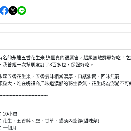
情
有名的永達五香花生米 這個真的很厲害，超級無敵霹靂好吃！
，我曾經一次幫朋友訂了3百多包，保證好吃。
永達五香花生米，五香氣味相當濃厚，口感紮實，回味無窮
顆粒大、吃在嘴裡充斥味道濃郁的花生香氣，花生成為澎湖不可
---------------------------------
：10小包
：花生、五香料、鹽、甘草、醋磺內酯鉀(甜味劑)
：一個月