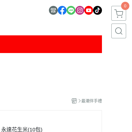
0
最潮伴手禮
永達花生米(10包)