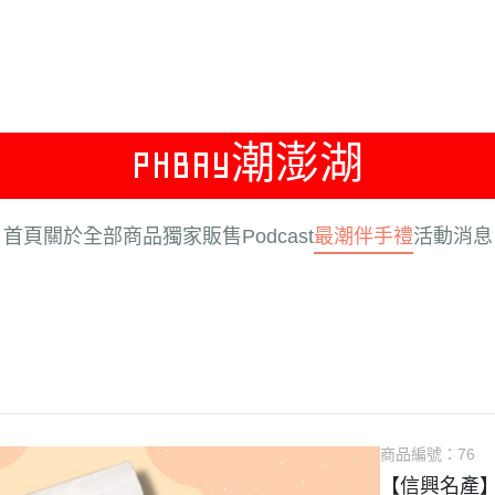
PHBAY潮澎湖
首頁
關於
全部商品
獨家販售
Podcast
最潮伴手禮
活動消息
商品編號：
76
【信興名產】