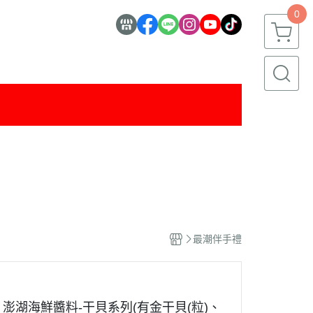
0
最潮伴手禮
澎湖海鮮醬料-干貝系列(有金干貝(粒)、