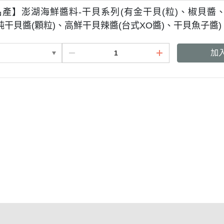
產】澎湖海鮮醬料-干貝系列(有金干貝(粒)、椒貝醬
純干貝醬(顆粒)、高鮮干貝辣醬(台式XO醬)、干貝魚子醬)
加
條款