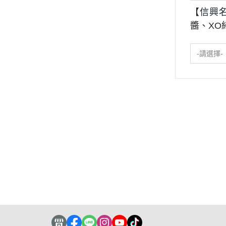
【信興名
醬、XO
-請選擇-
關於
全部商品
付款方式說明
隱私權
聯絡我們
訂單查詢
寄送方式說明
Podcast
訂單相關說明
售後服務說明