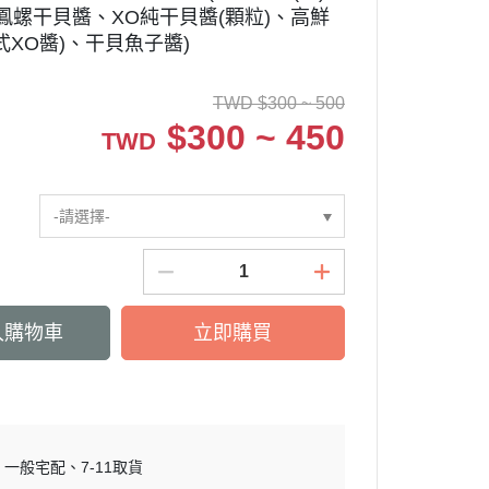
鳳螺干貝醬、XO純干貝醬(顆粒)、高鮮
式XO醬)、干貝魚子醬)
TWD
$
300 ~ 500
$
300 ~ 450
TWD
-請選擇-
入購物車
立即購買
一般宅配
7-11取貨