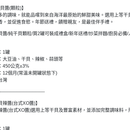
貝醬(顆粒)】
多的調味，就能品嚐到來自海洋最原始的鮮甜美味。選用上等干
香，並促進食慾。年節送禮，饋贈親友，是最佳伴手禮。
醬/純干貝顆粒/買2罐可裝成禮盒/新年送禮/炒菜拌麵/廚房必備
：1罐
：大豆油、干貝、辣椒、蒜頭等
450公克±3%
12個月(常溫未開罐狀態下)
台灣
-------------------------------
辣醬(台式XO醬)】
辣醬(台式XO醬)選用上等干貝及豐富素材，並添加完整調味料
：1罐