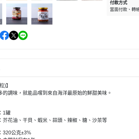
付款方式
當面付款
轉
情
粒)】
多的調味，就能品嚐到來自海洋最原始的鮮甜美味。
：1罐
：芥花油、干貝、蝦米、蒜頭、辣椒、糖、沙茶等
320公克±3%