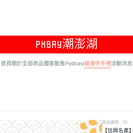
PHBAY潮澎湖
首頁
關於
全部商品
獨家販售
Podcast
最潮伴手禮
活動消息
商品編號：
65
【信興名產】