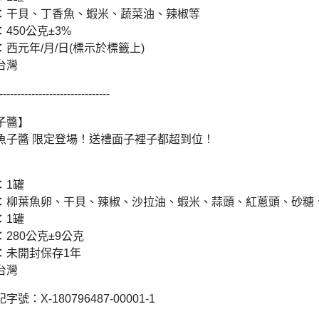
：干貝、丁香魚、蝦米、蔬菜油、辣椒等
450公克±3%
西元年/月/日(標示於標籤上)
台灣
-------------------------------
子醬】
魚子醬 限定登場！送禮面子裡子都超到位！
：1罐
：柳葉魚卵、干貝、辣椒、沙拉油、蝦米、蒜頭、紅蔥頭、砂糖
：1罐
280公克±9公克
：未開封保存1年
台灣
號：X-180796487-00001-1