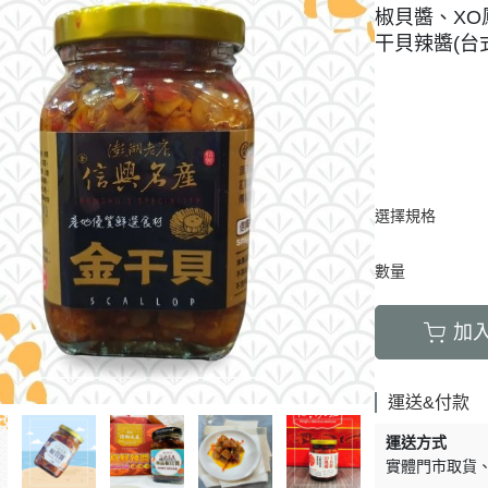
椒貝醬、XO
干貝辣醬(台
選擇規格
數量
加
運送&付款
運送方式
實體門市取貨