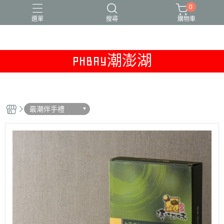
0
選單
搜尋
購物車
PHBAY潮澎湖
干貝醬
新品上市
本月精選
澎湖冷凍專區
獨家販售
最潮伴手禮