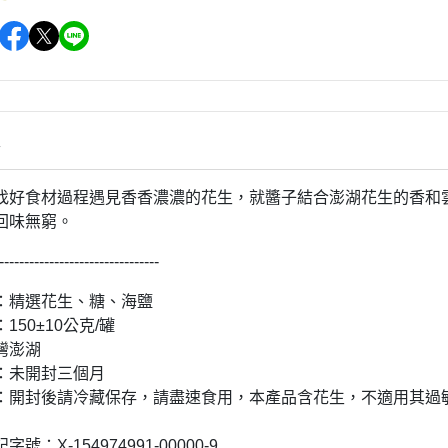
情
找好食材過程遇見香香濃濃的花生，就醬子結合澎湖花生的香和
回味無窮。
--------------------------------
：精選花生、糖、海鹽
150±10公克/罐
灣澎湖
：未開封三個月
：開封後請冷藏保存，請盡速食用，本產品含花生，不適用其過
號：X-154974991-00000-9