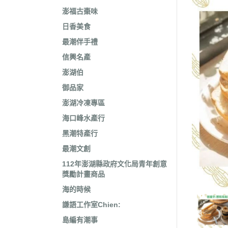
澎福古棗味
日香美食
最潮伴手禮
信興名產
澎湖伯
御品家
澎湖冷凍專區
海口峰水產行
黑潮特產行
最潮文創
112年澎湖縣政府文化局青年創意
獎勵計畫商品
海的時候
謙語工作室Chien:
島編有潮事