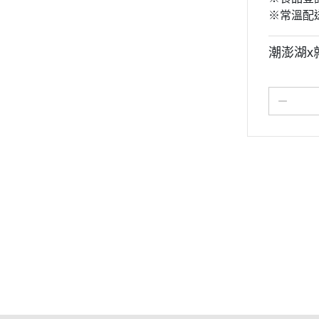
※常溫配
潮澎湖x
關於
全部商品
付款方式說明
隱私權
聯絡我們
訂單查詢
寄送方式說明
Podcast
訂單相關說明
售後服務說明