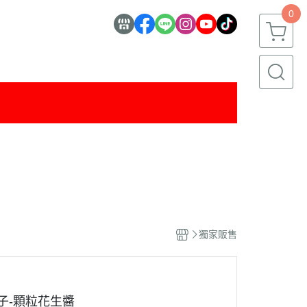
0
獨家販售
子-顆粒花生醬