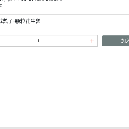
送
就醬子-顆粒花生醬
加
條款