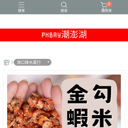
0
選單
搜尋
購物車
PHBAY潮澎湖
干貝醬
新品上市
本月精選
澎湖冷凍專區
獨家販售
海口峰水產行